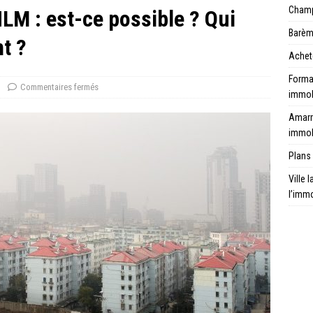
Champ 
LM : est-ce possible ? Qui
Barèm
t ?
Achet
Format
Commentaires fermés
immob
Amarr
immob
Plans 
Ville 
l’immo