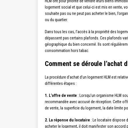
HLM ont pour priorité de vendre leurs biens immobili
logement social et que celui-ci est mis en vente, vous
souhaite pas ou ne peut pas acheter le bien, l’orga
ou du quartier.
Dans tous les cas, l’accès à la propriété des loge
dépassent pas certains plafonds. Ces plafonds vari
géographique du bien concerné. Ils sont régulièremen
consommation hors tabac.
Comment se déroule l’achat 
La procédure d’achat d’un logement HLM est relative
différentes étapes :
1. L’offre de vente
: Lorsqu’un organisme HLM souha
recommandée avec accusé de réception. Cette offre d
de vente, la superficie du logement, la date limite 
2. La réponse du locataire
: Le locataire dispose d
acheter le logement, il doit manifester son accord 