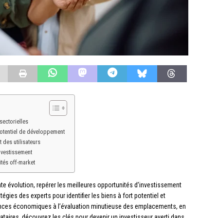
sectorielles
potentiel de développement
 des utilisateurs
investissement
ités off-market
 évolution, repérer les meilleures opportunités d’investissement
atégies des experts pour identifier les biens à fort potentiel et
ances économiques à l’évaluation minutieuse des emplacements, en
aires, découvrez les clés pour devenir un investisseur averti dans