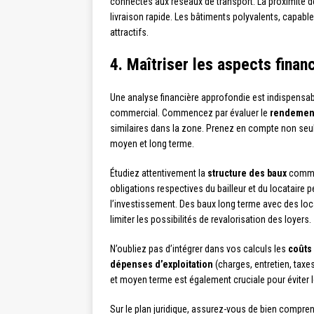
connectés aux réseaux de transport. La proximité d
livraison rapide. Les bâtiments polyvalents, capable
attractifs.
4. Maîtriser les aspects finan
Une analyse financière approfondie est indispensable
commercial. Commencez par évaluer le
rendement
similaires dans la zone. Prenez en compte non seul
moyen et long terme.
Étudiez attentivement la
structure des baux
commer
obligations respectives du bailleur et du locataire pe
l’investissement. Des baux long terme avec des loca
limiter les possibilités de revalorisation des loyers.
N’oubliez pas d’intégrer dans vos calculs les
coûts
dépenses d’exploitation
(charges, entretien, taxe
et moyen terme est également cruciale pour éviter 
Sur le plan juridique, assurez-vous de bien compre