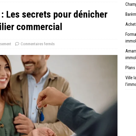
Champ 
: Les secrets pour dénicher
Barèm
ilier commercial
Achet
Format
immob
ssement
Commentaires fermés
Amarr
immob
Plans 
Ville 
l’immo