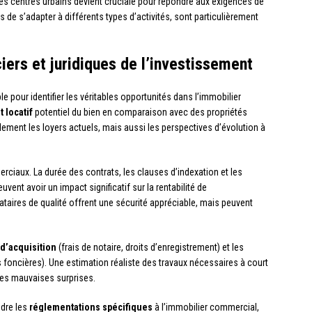
es centres urbains devient cruciale pour répondre aux exigences de
s de s’adapter à différents types d’activités, sont particulièrement
ciers et juridiques de l’investissement
 pour identifier les véritables opportunités dans l’immobilier
 locatif
potentiel du bien en comparaison avec des propriétés
ement les loyers actuels, mais aussi les perspectives d’évolution à
ciaux. La durée des contrats, les clauses d’indexation et les
uvent avoir un impact significatif sur la rentabilité de
taires de qualité offrent une sécurité appréciable, mais peuvent
 d’acquisition
(frais de notaire, droits d’enregistrement) et les
s foncières). Une estimation réaliste des travaux nécessaires à court
les mauvaises surprises.
ndre les
réglementations spécifiques
à l’immobilier commercial,