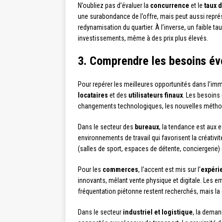
N’oubliez pas d’évaluer la
concurrence
et le
taux 
une surabondance de l’offre, mais peut aussi représ
redynamisation du quartier. À l’inverse, un faible 
investissements, même à des prix plus élevés.
3. Comprendre les besoins évol
Pour repérer les meilleures opportunités dans l’immo
locataires
et des
utilisateurs finaux
. Les besoins
changements technologiques, les nouvelles méthod
Dans le secteur des
bureaux
, la tendance est aux
environnements de travail qui favorisent la créativ
(salles de sport, espaces de détente, conciergerie
Pour les
commerces
, l’accent est mis sur l’
expéri
innovants, mêlant vente physique et digitale. Les e
fréquentation piétonne restent recherchés, mais la
Dans le secteur
industriel et logistique
, la deman