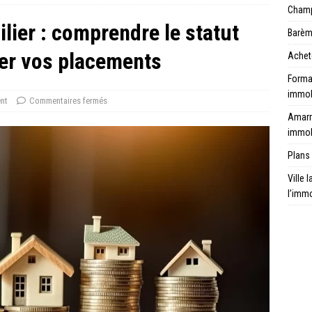
Champ 
ier : comprendre le statut
Barèm
ser vos placements
Achet
Format
immob
nt
Commentaires fermés
Amarr
immob
Plans 
Ville 
l’immo