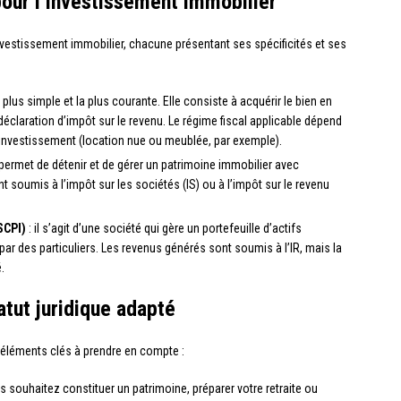
pour l’investissement immobilier
investissement immobilier, chacune présentant ses spécificités et ses
a plus simple et la plus courante. Elle consiste à acquérir le bien en
éclaration d’impôt sur le revenu. Le régime fiscal applicable dépend
l’investissement (location nue ou meublée, par exemple).
permet de détenir et de gérer un patrimoine immobilier avec
 soumis à l’impôt sur les sociétés (IS) ou à l’impôt sur le revenu
SCPI)
: il s’agit d’une société qui gère un portefeuille d’actifs
par des particuliers. Les revenus générés sont soumis à l’IR, mais la
.
atut juridique adapté
s éléments clés à prendre en compte :
s souhaitez constituer un patrimoine, préparer votre retraite ou