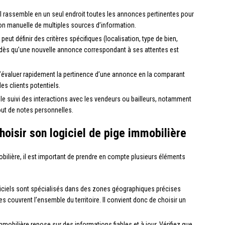
iel rassemble en un seul endroit toutes les annonces pertinentes pour
tion manuelle de multiples sources d’information.
peut définir des critères spécifiques (localisation, type de bien,
ns dès qu’une nouvelle annonce correspondant à ses attentes est
 d’évaluer rapidement la pertinence d’une annonce en la comparant
es clients potentiels.
ite le suivi des interactions avec les vendeurs ou bailleurs, notamment
out de notes personnelles.
hoisir son logiciel de pige immobilière
mobilière, il est important de prendre en compte plusieurs éléments
giciels sont spécialisés dans des zones géographiques précises
es couvrent l’ensemble du territoire. Il convient donc de choisir un
mobilière repose sur des informations fiables et à jour. Vérifiez que