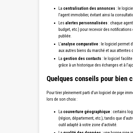
La
centralisation des annonces
: le logic
l’agent immobilier, évitant ainsi la consulta
Les
alertes personnalisées
: chaque agent 
budget, etc.) pour recevoir des notificatio
publiée.
L’
analyse comparative
: le logiciel permet
aux autres biens du marché et aux attentes d
La
gestion des contacts
: le logiciel facil
grâce à un historique des échanges et à l’aj
Quelques conseils pour bien c
Pour tirer pleinement parti d’un logiciel de pige im
lors de son choix :
La
couverture géographique
: certains lo
(région, département, etc.), tandis que d’autr
outil adapté à votre zone d’activité.
La
qualité des données
: une bonne pige im