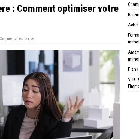
Champ 
ère : Comment optimiser votre
Barèm
Achet
Format
Commentaires fermés
immob
Amarr
immob
Plans 
Ville 
l’immo