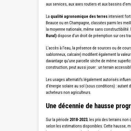
aux services, aux axes routiers et aux bassins d’e
La
qualité agronomique des terres
intervient for
Beauce ou en Champagne, classées parmi les meilleu
la moyenne nationale, même sans constructibilité.
Rural)
dispose d’un droit de préemption sur ces trans
L’accès à l’eau, la présence de sources ou de cours d
sablonneux, calcaire) modifient également la valeur 
davantage qu’une parcelle sèche de même superfic
construction, peut aussi jouer : un terrain accessi
Les usages alternatifs légalement autorisés influe
d’énergie solaire au sol (sous conditions) : autant d
acheteurs non agriculteurs.
Une décennie de hausse prog
Sur la période
2018-2023
, les prix des terrains no
selon les estimations disponibles. Cette hausse, mo