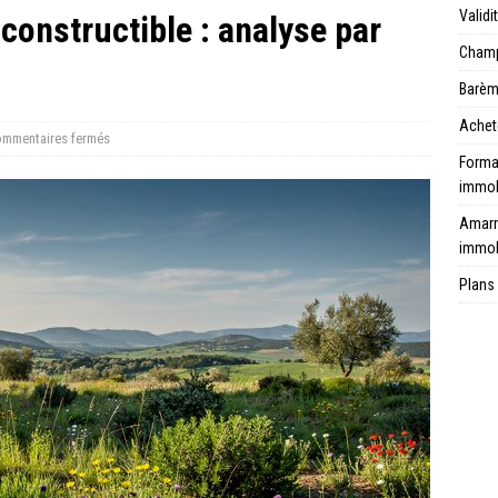
Validi
 constructible : analyse par
Champ 
Barèm
Achet
mmentaires fermés
Format
immob
Amarr
immob
Plans 