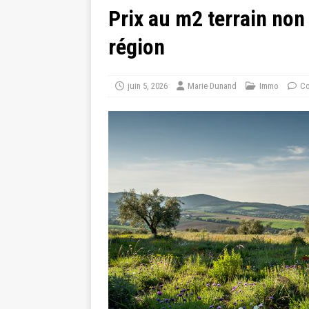
Prix au m2 terrain non
région
juin 5, 2026
Marie Dunand
Immo
Co