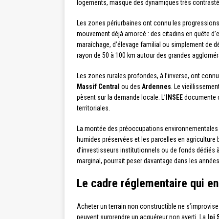
logements, masque des dynamiques très contrastées
Les zones périurbaines ont connu les progressions 
mouvement déjà amorcé : des citadins en quête d’e
maraîchage, d’élevage familial ou simplement de dét
rayon de 50 à 100 km autour des grandes agglomér
Les zones rurales profondes, à l’inverse, ont connu
Massif Central
ou des
Ardennes
. Le vieillissemen
pèsent sur la demande locale. L’
INSEE
documente ce
territoriales.
La montée des préoccupations environnementales d
humides préservées et les parcelles en agriculture b
d’investisseurs institutionnels ou de fonds dédiés 
marginal, pourrait peser davantage dans les années 
Le cadre réglementaire qui e
Acheter un terrain non constructible ne s’improvise 
peuvent surprendre un acquéreur non averti. La
loi