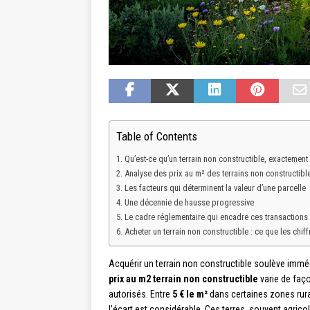
Table of Contents
Qu’est-ce qu’un terrain non constructible, exactement 
Analyse des prix au m² des terrains non constructibl
Les facteurs qui déterminent la valeur d’une parcelle
Une décennie de hausse progressive
Le cadre réglementaire qui encadre ces transactions
Acheter un terrain non constructible : ce que les chif
Acquérir un terrain non constructible soulève immé
prix au m2 terrain non constructible
varie de faço
autorisés. Entre
5 € le m²
dans certaines zones rur
l’écart est considérable. Ces terres, souvent agric