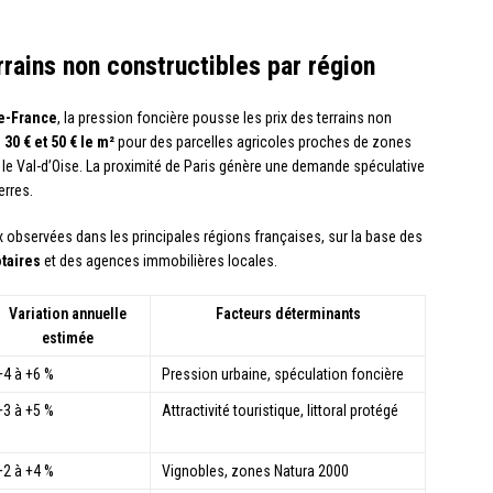
rrains non constructibles par région
de-France
, la pression foncière pousse les prix des terrains non
e
30 € et 50 € le m²
pour des parcelles agricoles proches de zones
e Val-d’Oise. La proximité de Paris génère une demande spéculative
erres.
ix observées dans les principales régions françaises, sur la base des
taires
et des agences immobilières locales.
Variation annuelle
Facteurs déterminants
estimée
+4 à +6 %
Pression urbaine, spéculation foncière
+3 à +5 %
Attractivité touristique, littoral protégé
+2 à +4 %
Vignobles, zones Natura 2000