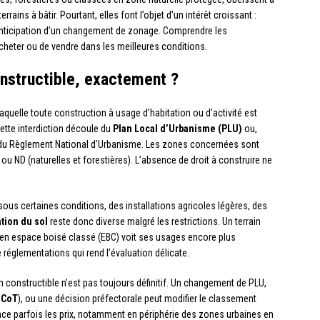
rains à bâtir. Pourtant, elles font l’objet d’un intérêt croissant :
u anticipation d’un changement de zonage. Comprendre les
heter ou de vendre dans les meilleures conditions.
onstructible, exactement ?
laquelle toute construction à usage d’habitation ou d’activité est
Cette interdiction découle du
Plan Local d’Urbanisme (PLU)
ou,
u Règlement National d’Urbanisme. Les zones concernées sont
ou ND (naturelles et forestières). L’absence de droit à construire ne
 sous certaines conditions, des installations agricoles légères, des
tion du sol
reste donc diverse malgré les restrictions. Un terrain
en espace boisé classé (EBC) voit ses usages encore plus
réglementations qui rend l’évaluation délicate.
n constructible n’est pas toujours définitif. Un changement de PLU,
SCoT
), ou une décision préfectorale peut modifier le classement
ence parfois les prix, notamment en périphérie des zones urbaines en