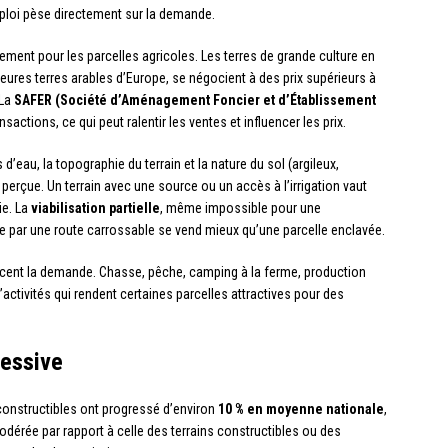
mploi pèse directement sur la demande.
tement pour les parcelles agricoles. Les terres de grande culture en
res terres arables d’Europe, se négocient à des prix supérieurs à
 La
SAFER (Société d’Aménagement Foncier et d’Établissement
actions, ce qui peut ralentir les ventes et influencer les prix.
’eau, la topographie du terrain et la nature du sol (argileux,
perçue. Un terrain avec une source ou un accès à l’irrigation vaut
ie. La
viabilisation partielle
, même impossible pour une
ble par une route carrossable se vend mieux qu’une parcelle enclavée.
ncent la demande. Chasse, pêche, camping à la ferme, production
’activités qui rendent certaines parcelles attractives pour des
ressive
n constructibles ont progressé d’environ
10 % en moyenne nationale
,
dérée par rapport à celle des terrains constructibles ou des