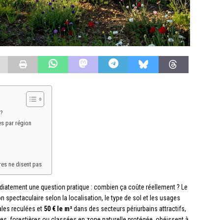
?
es par région
fres ne disent pas
diatement une question pratique : combien ça coûte réellement ? Le
n spectaculaire selon la localisation, le type de sol et les usages
ales reculées et
50 € le m²
dans des secteurs périurbains attractifs,
oles, forestières ou classées en zone naturelle protégée, obéissent à