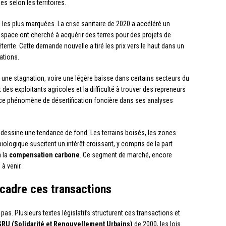
 selon les territoires.
les plus marquées. La crise sanitaire de 2020 a accéléré un
space ont cherché à acquérir des terres pour des projets de
ente. Cette demande nouvelle a tiré les prix vers le haut dans un
ations.
 une stagnation, voire une légère baisse dans certains secteurs du
t des exploitants agricoles et la difficulté à trouver des repreneurs
 phénomène de désertification foncière dans ses analyses
essine une tendance de fond. Les terrains boisés, les zones
iologique suscitent un intérêt croissant, y compris de la part
à la
compensation carbone
. Ce segment de marché, encore
à venir.
ncadre ces transactions
pas. Plusieurs textes législatifs structurent ces transactions et
 SRU (Solidarité et Renouvellement Urbains)
de 2000, les lois