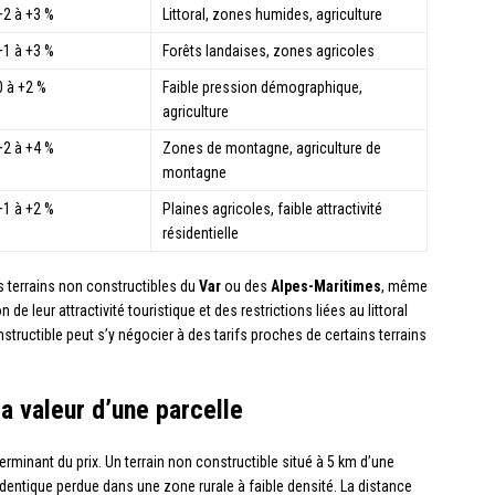
+2 à +3 %
Littoral, zones humides, agriculture
+1 à +3 %
Forêts landaises, zones agricoles
0 à +2 %
Faible pression démographique,
agriculture
+2 à +4 %
Zones de montagne, agriculture de
montagne
+1 à +2 %
Plaines agricoles, faible attractivité
résidentielle
es terrains non constructibles du
Var
ou des
Alpes-Maritimes
, même
n de leur attractivité touristique et des restrictions liées au littoral
nstructible peut s’y négocier à des tarifs proches de certains terrains
a valeur d’une parcelle
erminant du prix. Un terrain non constructible situé à 5 km d’une
entique perdue dans une zone rurale à faible densité. La distance