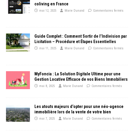
coliving en France
mai 12, 2025
Marie Dunand
Commentaires fermés
Guide Complet : Comment Sortir de l’Indivision par
Licitation – Procédure et Étapes Essentielles
mai 11, 2025
Marie Dunand
Commentaires fermés
MyFoncia : La Solution Digitale Ultime pour une
Gestion Locative Efficace de vos Biens Immobiliers
mai 8, 2025
Marie Dunand
Commentaires fermés
Les atouts majeurs d’opter pour une néo-agence
immobilière lors de la vente de votre bien
mai 7, 2025
Marie Dunand
Commentaires fermés