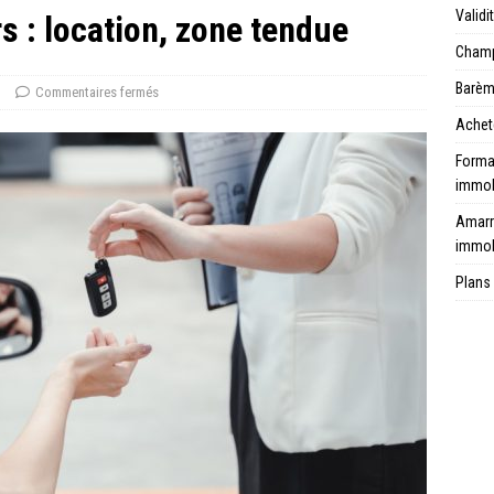
Validi
 : location, zone tendue
Champ 
Barèm
n
Commentaires fermés
Achet
Format
immob
Amarr
immob
Plans 