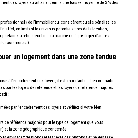
rement des loyers aurait ainsi permis une baisse moyenne de 3 % des
s professionnels de l’immobilier qui considèrent qu’elle pénalise les
n effet, en limitant les revenus potentiels tirés de la location,
priétaires à retirer leur bien du marché ou à privilégier d’autres
lier commercial).
louer un logement dans une zone tendue
e à l’encadrement des loyers, il est important de bien connaître
ixés par les loyers de référence et les loyers de référence majorés.
atif :
ées par l’encadrement des loyers et vérifiez si votre bien
yers de référence majorés pour le type de logement que vous
on) et la zone géographique concernée.
vous envisagez de proposer respecte ces plafonds et ne dépasse