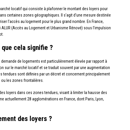
arché locatif qui consiste à plafonner le montant des loyers pour
ans certaines zones géographiques. Il s’agit d’une mesure destinée
riser l’accès au logement pour le plus grand nombre. En France,
 loi ALUR (Accès au Logement et Urbanisme Rénové) sous l’impulsion
ot.
que cela signifie ?
 demande de logements est particulièrement élevée par rapport à
sion sur le marché locatif et se traduit souvent par une augmentation
es tendues sont définies par un décret et concernent principalement
 ou les zones frontalières.
des loyers dans ces zones tendues, visant à limiter la hausse des
erne actuellement 28 agglomérations en France, dont Paris, Lyon,
ement des loyers ?