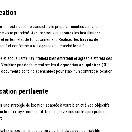
cation
er
en toute sécurité consiste à le préparer minutieusement.
de votre propriété. Assurez-vous que toutes les installations
s et en bon état de fonctionnement. Réalisez les
travaux de
ractif et conforme aux exigences du marché locatif.
et accueillante. Un intérieur bien entretenu et agréable attirera des
. N’oubliez pas de faire réaliser les
diagnostics obligatoires
(DPE,
s documents sont indispensables pour établir un contrat de location
cation pertinente
finir une stratégie de location adaptée à votre bien et à vos objectifs.
r fixer un loyer compétitif. Renseignez-vous sur les prix pratiqués
re.
itez proposer : meublée ou vide, bail classique ou mobilité.