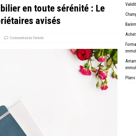
Validi
ilier en toute sérénité : Le
Champ 
riétaires avisés
Barèm
Achet
n
Commentaires fermés
Format
immob
Amarr
immob
Plans 