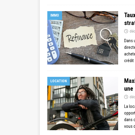
Taux
IMMO
stra
déc
Dans u
direct
achete
crédi
Maxi
LOCATION
une 
déc
La loc
opport
dans c
vous d