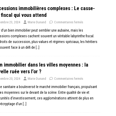
essions immobilières complexes : Le casse-
 fiscal qui vous attend
embre 23, 2024
Marie Dunand
Commentaires fermés
r d’un bien immobilier peut sembler une aubaine, mais les
sions complexes cachent souvent un véritable labyrinthe fiscal.
droits de succession, plus-values et régimes spéciaux, les héritiers
rouvent face à un défi de
[…]
 immobilier dans les villes moyennes : la
elle ruée vers l’or ?
embre 20, 2024
Marie Dunand
Commentaires fermés
se sanitaire a bouleversé le marché immobilier français, propulsant
lles moyennes sur le devant de la scène. Entre qualité de vie et
unités d’investissement, ces agglomérations attirent de plus en
Décryptage d’un
[…]