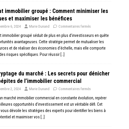
t immobilier groupé : Comment minimiser les
ues et maximiser les bénéfices
embre 6, 2024
Marie Dunand
Commentaires fermés
t immobilier groupé séduit de plus en plus d’investisseurs en quête
rtunités avantageuses. Cette stratégie permet de mutualiser les
rces et de réaliser des économies d’échelle, mais elle comporte
des risques spécifiques. Pour réussir
[…]
yptage du marché : Les secrets pour dénicher
pépites de l’immobilier commercial
embre 2, 2024
Marie Dunand
Commentaires fermés
n marché immobilier commercial en constante évolution, repérer
illeures opportunités d’investissement est un véritable défi. Cet
e vous dévoile les stratégies des experts pour identifier les biens à
otentiel et maximiser vos
[…]