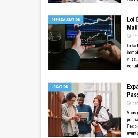
Loi 
DÉFISCALISATION
Mali
déc
La loi
immobi
villes
contri
Expa
LOCATION
Pass
déc
Vous ê
pourra
Flexib
avant