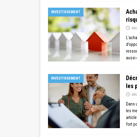
Acha
INVESTISSEMENT
risq
déc
L’acha
d’oppo
ressou
aussi 
Décr
INVESTISSEMENT
les 
déc
Dans u
les me
articl
fort p