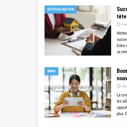
Succ
DÉFISCALISATION
tête
nov
Hérite
succes
Entre 
se ret
Boom
IMMO
nouv
nov
La cri
les vi
opport
plus. 