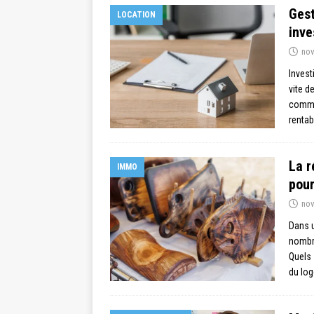
Gest
LOCATION
inve
nov
Invest
vite d
comme 
rentab
La r
IMMO
pour
nov
Dans u
nombre
Quels 
du lo