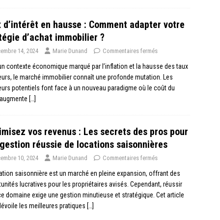
 d’intérêt en hausse : Comment adapter votre
tégie d’achat immobilier ?
embre 14, 2024
Marie Dunand
Commentaires fermés
n contexte économique marqué par l’inflation et la hausse des taux
eurs, le marché immobilier connaît une profonde mutation. Les
urs potentiels font face à un nouveau paradigme où le coût du
t augmente
[…]
misez vos revenus : Les secrets des pros pour
gestion réussie de locations saisonnières
embre 10, 2024
Marie Dunand
Commentaires fermés
ation saisonnière est un marché en pleine expansion, offrant des
unités lucratives pour les propriétaires avisés. Cependant, réussir
e domaine exige une gestion minutieuse et stratégique. Cet article
évoile les meilleures pratiques
[…]