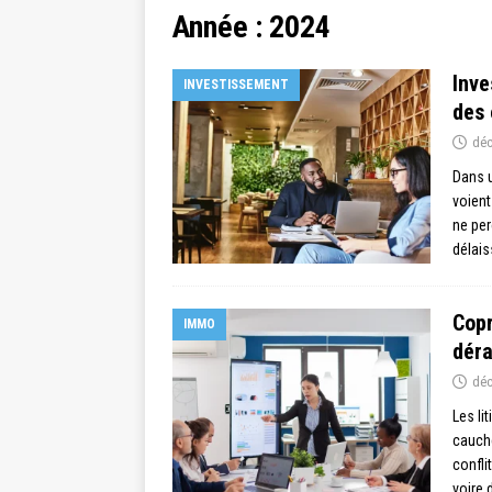
Année :
2024
Inve
INVESTISSEMENT
des 
déc
Dans 
voient
ne per
délais
Copr
IMMO
déra
déc
Les li
cauche
confli
voire 