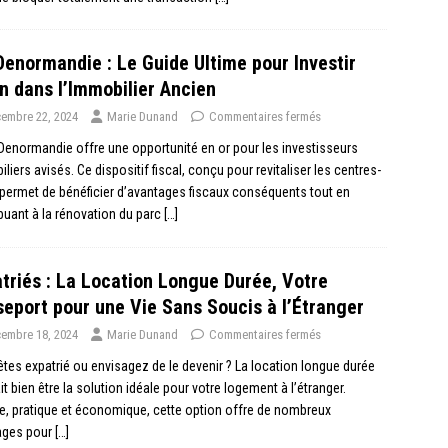
Denormandie : Le Guide Ultime pour Investir
n dans l’Immobilier Ancien
embre 22, 2024
Marie Dunand
Commentaires fermés
 Denormandie offre une opportunité en or pour les investisseurs
liers avisés. Ce dispositif fiscal, conçu pour revitaliser les centres-
, permet de bénéficier d’avantages fiscaux conséquents tout en
buant à la rénovation du parc
[…]
triés : La Location Longue Durée, Votre
eport pour une Vie Sans Soucis à l’Étranger
embre 18, 2024
Marie Dunand
Commentaires fermés
tes expatrié ou envisagez de le devenir ? La location longue durée
it bien être la solution idéale pour votre logement à l’étranger.
le, pratique et économique, cette option offre de nombreux
ages pour
[…]