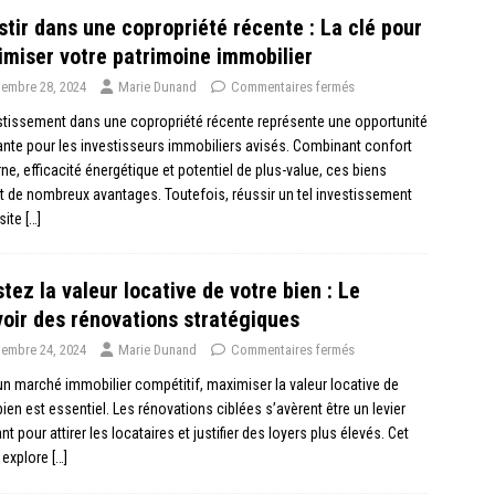
stir dans une copropriété récente : La clé pour
miser votre patrimoine immobilier
embre 28, 2024
Marie Dunand
Commentaires fermés
stissement dans une copropriété récente représente une opportunité
ante pour les investisseurs immobiliers avisés. Combinant confort
e, efficacité énergétique et potentiel de plus-value, ces biens
t de nombreux avantages. Toutefois, réussir un tel investissement
site
[…]
tez la valeur locative de votre bien : Le
oir des rénovations stratégiques
embre 24, 2024
Marie Dunand
Commentaires fermés
n marché immobilier compétitif, maximiser la valeur locative de
bien est essentiel. Les rénovations ciblées s’avèrent être un levier
nt pour attirer les locataires et justifier des loyers plus élevés. Cet
e explore
[…]