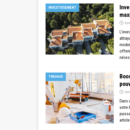
Inve
INVESTISSEMENT
maxi
nov
L’inve
attray
modern
offren
néces
Boos
TRAVAUX
pouv
nov
Dans u
votre 
puissa
articl