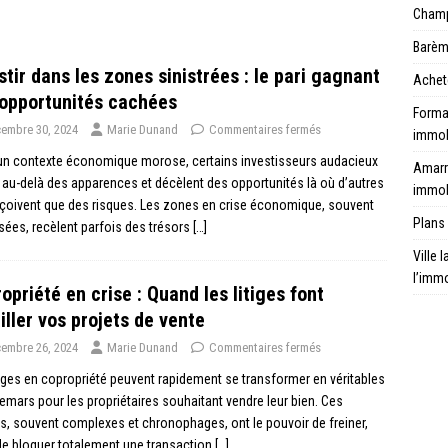
Champ 
Barèm
stir dans les zones sinistrées : le pari gagnant
Achet
opportunités cachées
Format
embre 30, 2024
Marie Dunand
Commentaires fermés
immob
un contexte économique morose, certains investisseurs audacieux
Amarr
 au-delà des apparences et décèlent des opportunités là où d’autres
immob
çoivent que des risques. Les zones en crise économique, souvent
Plans 
sées, recèlent parfois des trésors
[…]
Ville 
l’immo
opriété en crise : Quand les litiges font
iller vos projets de vente
embre 26, 2024
Marie Dunand
Commentaires fermés
tiges en copropriété peuvent rapidement se transformer en véritables
mars pour les propriétaires souhaitant vendre leur bien. Ces
ts, souvent complexes et chronophages, ont le pouvoir de freiner,
de bloquer totalement une transaction
[…]