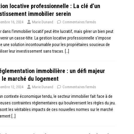
ion locative professionnelle : La clé d’un
stissement immobilier serein
embre 16, 2024
Marie Dunand
Commentaires fermés
ir dans l’immobilier locatif peut être lucratif, mais gérer un bien peut
evenir un casse-tête. La gestion locative professionnelle s’impose
une solution incontournable pour les propriétaires soucieux de
iliser leur investissement sans tracas.
[…]
églementation immobilière : un défi majeur
 le marché du logement
embre 12, 2024
Marie Dunand
Commentaires fermés
n contexte économique tendu, le secteur immobilier fait face à de
uses contraintes réglementaires qui bouleversent les règles du jeu.
sont les véritables impacts de ces nouvelles normes sur le marché
gement
[…]